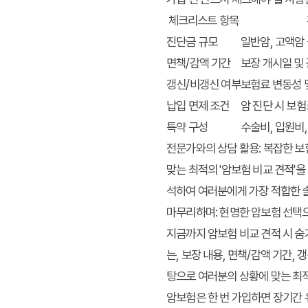
체크리스트 항목
진단금 규모
일반암, 고액암 
면책/감액 기간
보장 개시일 및
갱신/비갱신 여부
보험료 변동성 
납입 면제 조건
암 진단 시 보험
특약 구성
수술비, 입원비
전문가와의 상담 활용: 복잡한 보
맞는 최적의 '암보험 비교 견적'
석하여 여러분에게 가장 적합한 솔
마무리하며: 현명한 암보험 선택
지금까지 암보험 비교 견적 시 
는, 보장 내용, 면책/감액 기간,
탕으로 여러분의 상황에 맞는 최
암보험은 한 번 가입하면 장기간 