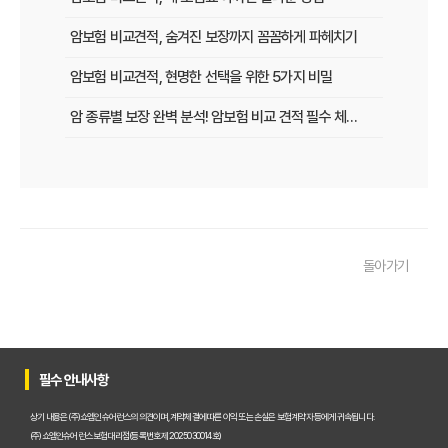
암보험 비교견적, 숨겨진 보장까지 꼼꼼하게 파헤치기
암보험 비교견적, 현명한 선택을 위한 5가지 비밀
암 종류별 보장 완벽 분석! 암보험 비교 견적 필수 체크리스트
암보험 비교 견적, 나에게 유리한 조건 찾는 방법
숨겨진 보험금까지 챙기는 암보험 비교 견적 노하우
암보험 비교 견적, 현명한 선택을 위한 5가지 꿀팁
돌아가기
30대, 40대를 위한 맞춤 암보험 비교 견적 가이드
암보험 비교 견적 사이트 활용법, 숨겨진 혜택까지 챙기는 노하우
암보험, 비갱신 vs 갱신? 장단점 완벽 비교 분석
필수 안내사항
암보험료 아끼는 꿀팁! 나만을 위한 맞춤 견적 받는 방법
상기 내용은 (주)쇼엠인슈어런스의 의견이며, 계약체결에 따른 이익 또는 손실은 보험계약자 등에게 귀속됩니다.
암보험 비교 견적, 현명한 소비자가 선택하는 3가지 기준
(주)쇼엠인슈어런스 보험대리점(등록번호 제2025030014호)