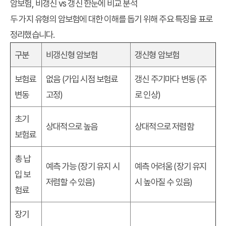
암보험, 비갱신 vs 갱신 한눈에 비교 분석
두 가지 유형의 암보험에 대한 이해를 돕기 위해 주요 특징을 표로
정리했습니다.
구분
비갱신형 암보험
갱신형 암보험
보험료
없음 (가입 시점 보험료
갱신 주기마다 변동 (주
변동
고정)
로 인상)
초기
상대적으로 높음
상대적으로 저렴함
보험료
총 납
예측 가능 (장기 유지 시
예측 어려움 (장기 유지
입 보
저렴할 수 있음)
시 높아질 수 있음)
험료
장기