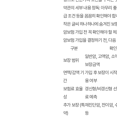
약관의 세부 내용 정독:
아무리 좋은
급 조건 등을 꼼꼼히 확인해야 합
작은 글씨 하나하나에
숨겨진 보
암보험 가입 전 꼭 확인해야 할 
암보험 가입을 결정하기 전, 다음
구분
확인
일반암, 고액암, 소
보장 범위
보장금액
면책/감액 기
가입 후 보장이 시
간
용 여부
보험료 효율
갱신형/비갱신형 선택
성
료 예측
추가 보장 (특
재진단암, 전이암,
약)
등