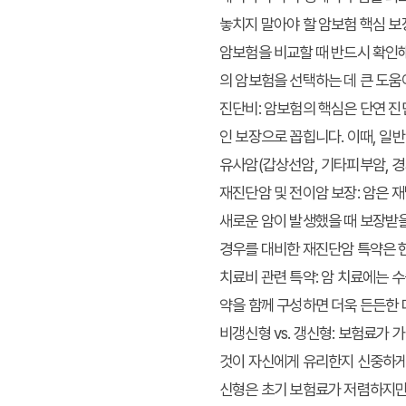
놓치지 말아야 할 암보험 핵심 보
암보험을 비교할 때 반드시 확인해
의 암보험을 선택하는 데 큰 도움
진단비:
암보험의 핵심은 단연 진단
인 보장으로 꼽힙니다. 이때, 일
유사암(갑상선암, 기타피부암, 경
재진단암 및 전이암 보장:
암은 재
새로운 암이 발생했을 때 보장받을
경우를 대비한 재진단암 특약은 
치료비 관련 특약:
암 치료에는 수
약을 함께 구성하면 더욱 든든한 
비갱신형 vs. 갱신형:
보험료가 가입
것이 자신에게 유리한지 신중하게 
신형은 초기 보험료가 저렴하지만