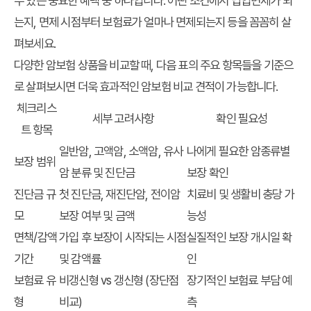
수 있는 중요한 혜택 중 하나입니다. 어떤 조건에서 납입면제가 되
는지, 면제 시점부터 보험료가 얼마나 면제되는지 등을 꼼꼼히 살
펴보세요.
다양한 암보험 상품을 비교할 때, 다음 표의 주요 항목들을 기준으
로 살펴보시면 더욱 효과적인
암보험 비교 견적
이 가능합니다.
체크리스
세부 고려사항
확인 필요성
트 항목
일반암, 고액암, 소액암, 유사
나에게 필요한 암종류별
보장 범위
암 분류 및 진단금
보장 확인
진단금 규
첫 진단금, 재진단암, 전이암
치료비 및 생활비 충당 가
모
보장 여부 및 금액
능성
면책/감액
가입 후 보장이 시작되는 시점
실질적인 보장 개시일 확
기간
및 감액률
인
보험료 유
비갱신형 vs 갱신형 (장단점
장기적인 보험료 부담 예
형
비교)
측