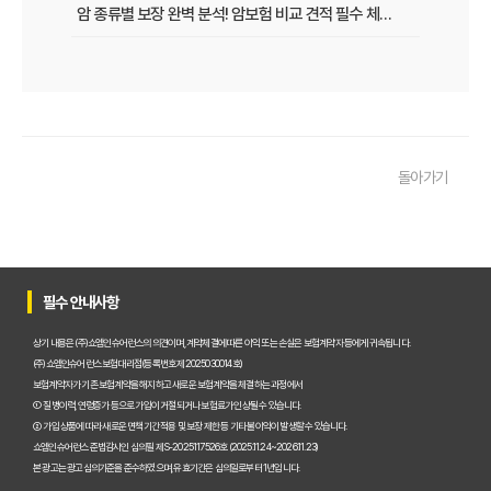
암 종류별 보장 완벽 분석! 암보험 비교 견적 필수 체크리스트
암보험 비교 견적, 나에게 유리한 조건 찾는 방법
숨겨진 보험금까지 챙기는 암보험 비교 견적 노하우
암보험 비교 견적, 현명한 선택을 위한 5가지 꿀팁
돌아가기
30대, 40대를 위한 맞춤 암보험 비교 견적 가이드
암보험 비교 견적 사이트 활용법, 숨겨진 혜택까지 챙기는 노하우
암보험, 비갱신 vs 갱신? 장단점 완벽 비교 분석
필수 안내사항
암보험료 아끼는 꿀팁! 나만을 위한 맞춤 견적 받는 방법
상기 내용은 (주)쇼엠인슈어런스의 의견이며, 계약체결에 따른 이익 또는 손실은 보험계약자 등에게 귀속됩니다.
암보험 비교 견적, 현명한 소비자가 선택하는 3가지 기준
(주)쇼엠인슈어런스 보험대리점(등록번호 제2025030014호)
보험계약자가 기존 보험계약을 해지하고 새로운 보험계약을 체결하는 과정에서
① 질병이력, 연령증가 등으로 가입이 거절되거나 보험료가 인상될 수 있습니다.
30대부터 준비하는 암보험, 연령별 맞춤 설계 전략
② 가입 상품에 따라 새로운 면책기간 적용 및 보장 제한 등 기타 불이익이 발생할 수 있습니다.
쇼엠인슈어런스 준법감시인 심의필 제S-2025117526호 (2025.11.24~2026.11.23)
2025년 최신! 나만을 위한 암보험 비교견적 완벽 가이드
본 광고는 광고심의기준을 준수하였으며, 유효기간은 심의일로부터 1년입니다.