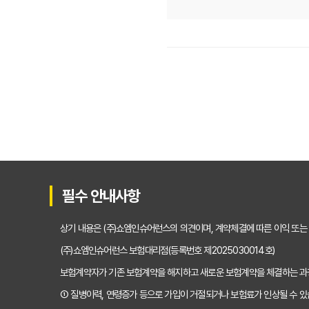
암보험 비교 견적, 나에
숨겨진 보험금까지 챙기
암보험 비교 견적, 현명
30대, 40대를 위한 
암보험 비교 견적 사이
암보험, 비갱신 vs 갱
필수 안내사항
암보험료 아끼는 꿀팁! 
상기 내용은 (주)쇼엠인슈어런스의 의견이며, 계약체결에 따른 이익 또는
암보험 비교 견적, 현
(주)쇼엠인슈어런스 보험대리점(등록번호 제2025030014호)
보험계약자가 기존 보험계약을 해지하고 새로운 보험계약을 체결하는 
30대부터 준비하는 암보
① 질병이력, 연령증가 등으로 가입이 거절되거나 보험료가 인상될 수 있
2025년 최신! 나만을