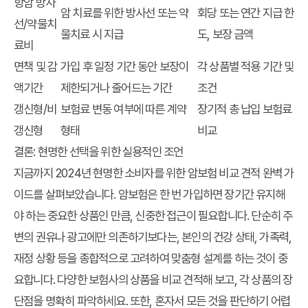
항암 방사
암 치료를 위한 방사선 또는 약
회당 또는 연간 지급 한
선/약물치
물치료 시 지급
도, 보장 금액
료비
면책 및 감
가입 후 일정 기간 동안 보장이
각 상품별 적용 기간 및
액기간
제한되거나 줄어드는 기간
조건
갱신형/비
보험료 변동 여부에 따른 계약
장기적 총 납입 보험료
갱신형
형태
비교
결론: 현명한 선택을 위한 실용적인 조언
지금까지 2024년 현명한 소비자를 위한 암보험 비교 견적 완벽 가
이드를 살펴보았습니다. 암보험은 한 번 가입하면 장기간 유지해
야 하는 중요한 상품인 만큼, 신중한 접근이 필요합니다. 단순히 주
변의 권유나 광고에만 의존하기보다는, 본인의 건강 상태, 가족력,
재정 상황 등을 종합적으로 고려하여 맞춤형 설계를 하는 것이 중
요합니다. 다양한 보험사의 상품을 비교 견적해 보고, 각 상품의 장
단점을 명확히 파악하세요. 또한, 혼자서 모든 것을 판단하기 어렵