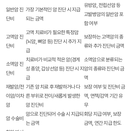
유방암, 전립선암 등
일반암 진
가장 기본적인 암 진단 시 지급
고발병암의 일반암 포
단비
되는 금액
함 여부
고액 치료비가 필요한 특정암
고액암 진
보장하는 고액암의 종
(뇌암, 뼈암 등) 진단 시 추가 지
단비
류와 추가 진단비 금액
급
치료비가 비교적 적은 암(경계
소액암으로 분류되는
소액암 진
성 종양, 갑상선암 등) 진단 시 지
암의 종류와 진단비 금
단비
급
액
재발암/전
기존 암 치료 후 재발하거나 다
보장 여부 및 진단비 금
이암/이차
른 부위로 전이/새롭게 발생한
액, 면책/감액 기간 유
암
암 진단비
무
암으로 진단되어 수술 시 지급되
회당 지급 여부, 보장
암 수술비
는 금액
금액, 연간 지급 한도